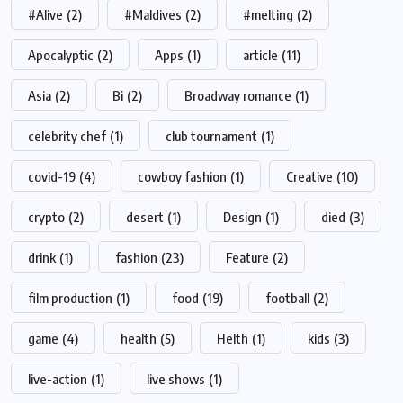
#Alive
(2)
#Maldives
(2)
#melting
(2)
Apocalyptic
(2)
Apps
(1)
article
(11)
Asia
(2)
Bi
(2)
Broadway romance
(1)
celebrity chef
(1)
club tournament
(1)
covid-19
(4)
cowboy fashion
(1)
Creative
(10)
crypto
(2)
desert
(1)
Design
(1)
died
(3)
drink
(1)
fashion
(23)
Feature
(2)
film production
(1)
food
(19)
football
(2)
game
(4)
health
(5)
Helth
(1)
kids
(3)
live-action
(1)
live shows
(1)