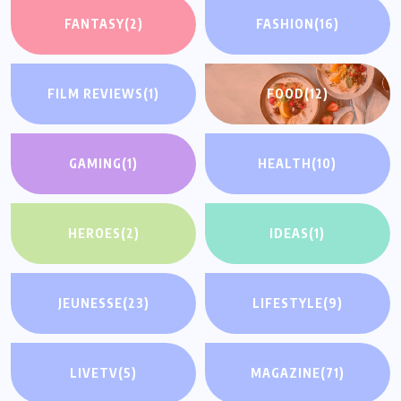
FANTASY
(2)
FASHION
(16)
FILM REVIEWS
(1)
FOOD
(12)
GAMING
(1)
HEALTH
(10)
HEROES
(2)
IDEAS
(1)
JEUNESSE
(23)
LIFESTYLE
(9)
LIVETV
(5)
MAGAZINE
(71)