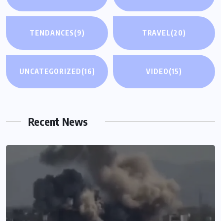
TENDANCES
(9)
TRAVEL
(20)
UNCATEGORIZED
(16)
VIDEO
(15)
Recent News