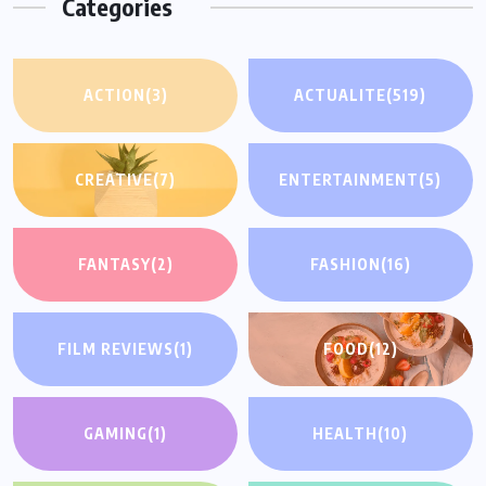
Categories
ACTION
(3)
ACTUALITE
(519)
CREATIVE
(7)
ENTERTAINMENT
(5)
FANTASY
(2)
FASHION
(16)
FILM REVIEWS
(1)
FOOD
(12)
GAMING
(1)
HEALTH
(10)