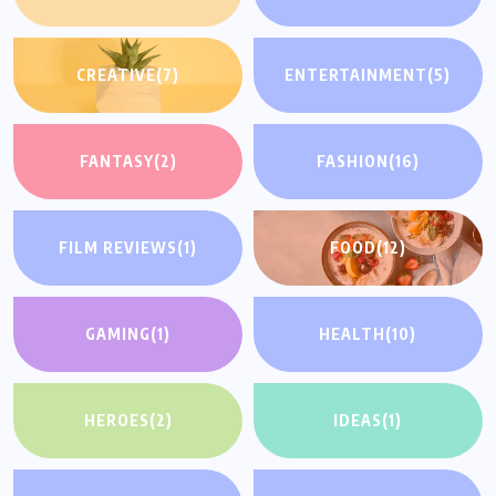
CREATIVE
(7)
ENTERTAINMENT
(5)
FANTASY
(2)
FASHION
(16)
FILM REVIEWS
(1)
FOOD
(12)
GAMING
(1)
HEALTH
(10)
HEROES
(2)
IDEAS
(1)