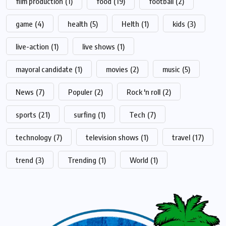
film production
(1)
food
(19)
football
(2)
game
(4)
health
(5)
Helth
(1)
kids
(3)
live-action
(1)
live shows
(1)
mayoral candidate
(1)
movies
(2)
music
(5)
News
(7)
Populer
(2)
Rock 'n roll
(2)
sports
(21)
surfing
(1)
Tech
(7)
technology
(7)
television shows
(1)
travel
(17)
trend
(3)
Trending
(1)
World
(1)