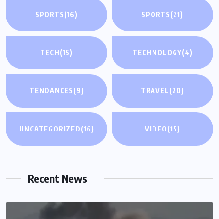
SPORTS
(16)
SPORTS
(21)
TECH
(15)
TECHNOLOGY
(4)
TENDANCES
(9)
TRAVEL
(20)
UNCATEGORIZED
(16)
VIDEO
(15)
Recent News