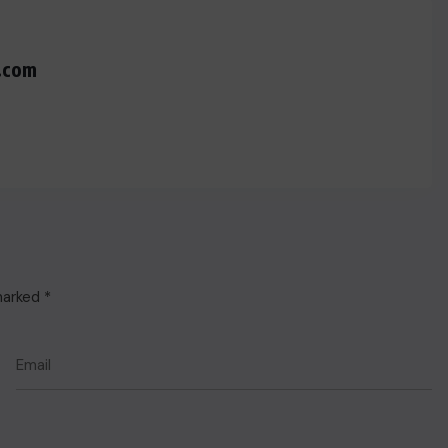
.com
 marked
*