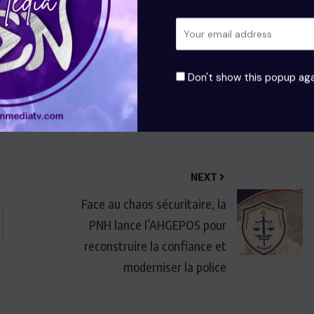
 résister aux pressions du terrain et se traduire en
e violence qui secoue Haïti.
Don't show this popup aga
NEXT
Face au chaos sécuritaire, la
PNH lance l’AHGEPOS pour
reconstruire la confiance et
moderniser la police