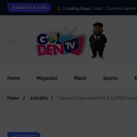
AUGUST 9, 2026
Haiti : Cinéma haïtie
Trending News:
Home
Magazine
Music
Sports
Home
actualite
Face au chaos sécuritaire, la PNH lanc
ACTUALITE