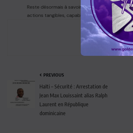
Reste désormais à savoir si cette démarche saura
actions tangibles, capables de freiner la spirale d
PREVIOUS
Haïti – Sécurité : Arrestation de
Jean Max Louissaint alias Ralph
Laurent en République
dominicaine