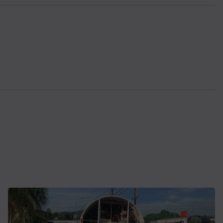
ACTUALITE
Haiti : Cinéma haïtien à Londres