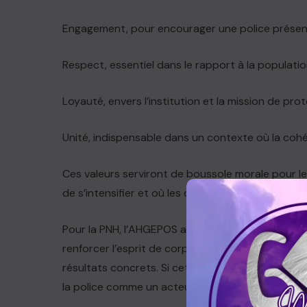
Engagement, pour encourager une police présent
Respect, essentiel dans le rapport à la populatio
Loyauté, envers l’institution et la mission de prot
Unité, indispensable dans un contexte où la cohé
Ces valeurs serviront de boussole morale pour l
de s’intensifier et où les criminels exploitent la mo
Pour la PNH, l’AHGEPOS apparaît comme un levier 
renforcer l’esprit de corps et d’améliorer la ges
résultats concrets. Si cette initiative parvient à
la police comme un acteur central de la stabilisa