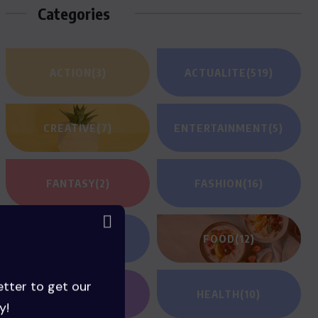
Categories
ACTION
(3)
ACTUALITE
(519)
CREATIVE
(7)
ENTERTAINMENT
(5)
FANTASY
(2)
FASHION
(16)
FILM REVIEWS
(1)
FOOD
(12)
etter to get our
GAMING
(1)
HEALTH
(10)
y!