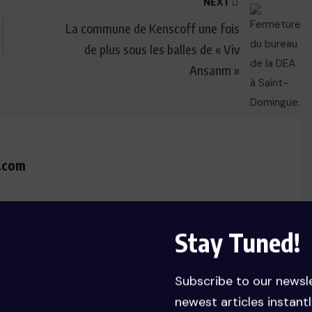
NEXT
La commune de Kenscoff une fois
de plus sous les balles de « Viv
Ansanm »
.com
Stay Tuned!
Subscribe to our newsl
newest articles instantl