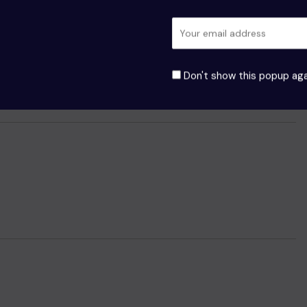
 marked
*
Don't show this popup aga