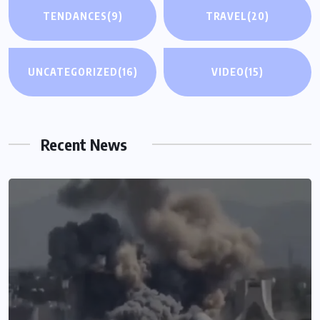
TENDANCES
(9)
TRAVEL
(20)
UNCATEGORIZED
(16)
VIDEO
(15)
Recent News