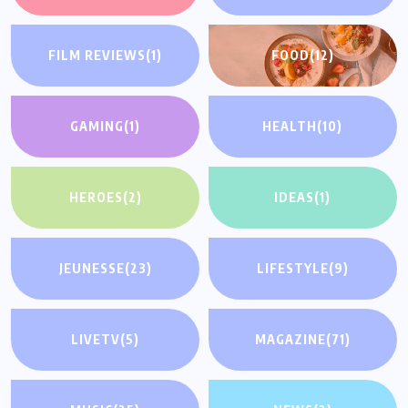
FILM REVIEWS
(1)
FOOD
(12)
GAMING
(1)
HEALTH
(10)
HEROES
(2)
IDEAS
(1)
JEUNESSE
(23)
LIFESTYLE
(9)
LIVETV
(5)
MAGAZINE
(71)