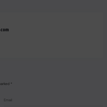
.com
 marked
*