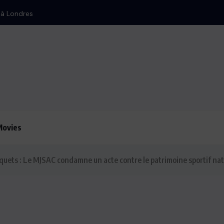
n à Londres
Movies
quets : Le MJSAC condamne un acte contre le patrimoine sportif nat