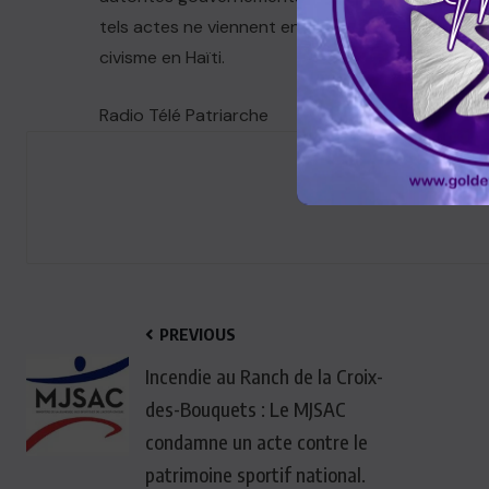
tels actes ne viennent entraver à l’avenir les ef
civisme en Haïti.
Radio Télé Patriarche
PREVIOUS
Incendie au Ranch de la Croix-
des-Bouquets : Le MJSAC
condamne un acte contre le
patrimoine sportif national.