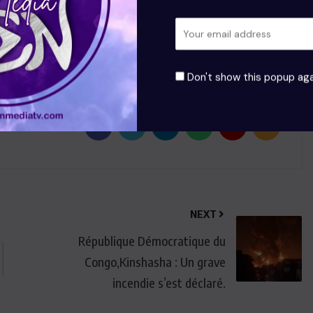
forts de développement de la jeunesse, du sport et du
Don't show this popup aga
NEXT
République Démocratique du
Congo,Kinshasha : Un grave
incendie s’est déclaré.