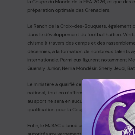
la Coupe du Monde de la FIFA 2026, et que des e
préparation optimale des Grenadiers.
Le Ranch de la Croix-des-Bouquets, également 
dans le développement du football haïtien. Vérit
civisme à travers des camps et des rassemblemen
décennies, à la formation de nombreux talents ay
internationale. Parmi eux figurent notamment Me
Guensly Junior, Nerilia Mondésir, Sherly Jeudi, B
Le ministère a qualifié cet incendie d’attaque di
national, tout en réaffirmant que son engagemen
au sport ne sera en aucun cas interrompu. Le MJS
qualification pour la Coupe du Monde doit servir d
Enfin, le MJSAC a lancé un nouvel appel à la paix 
autorités gouvernementales à rétablir un climat de