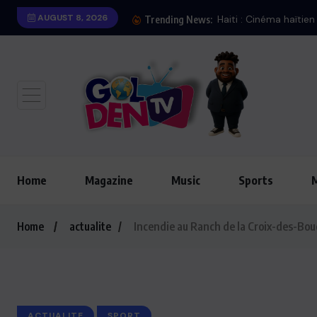
AUGUST 8, 2026
Haiti : Cinéma haïtie
Trending News:
Home
Magazine
Music
Sports
Home
actualite
Incendie au Ranch de la Croix-des-Bou
ACTUALITE
SPORT