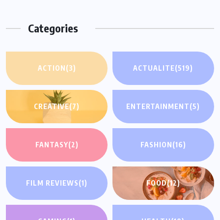
Categories
ACTION
(3)
ACTUALITE
(519)
CREATIVE
(7)
ENTERTAINMENT
(5)
FANTASY
(2)
FASHION
(16)
FILM REVIEWS
(1)
FOOD
(12)