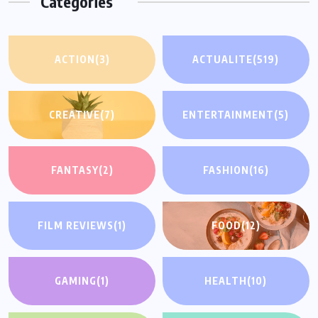
Categories
ACTION
(3)
ACTUALITE
(519)
CREATIVE
(7)
ENTERTAINMENT
(5)
FANTASY
(2)
FASHION
(16)
FILM REVIEWS
(1)
FOOD
(12)
GAMING
(1)
HEALTH
(10)