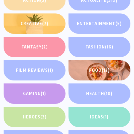
ACTION
(3)
ACTUALITE
(519)
CREATIVE
(7)
ENTERTAINMENT
(5)
FANTASY
(2)
FASHION
(16)
FILM REVIEWS
(1)
FOOD
(12)
GAMING
(1)
HEALTH
(10)
HEROES
(2)
IDEAS
(1)