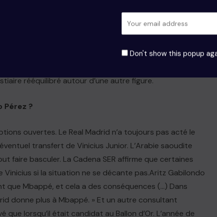
star. » L’arrivée de Mbappé a rebattu les cartes. Sur le
ip offensif, mettant son coéquipier dans l’ombre.
« Vinicius a perdu de sa visibilité en attaque tout au long
 performances ont considérablement baissé, et c’est
Don't show this popup aga
leur buteur du championnat. » Florentino Pérez, qui a
iaire rééquilibré autour d’une autre figure.
o Pérez ?
ptions ouvertes. Le Real Madrid n’a toujours pas acté le
ventuel transfert de Vinicius Junior. L’Arabie saoudite
tout faire basculer. La Cadena SER affirme que certaines
Vinicius si la situation ne se décante pas.Aritz Gabilondo
rtant que Mbappé, et cela a des conséquences (…) Dans
Madrid donne plus à Mbappé. » Et un autre consultant
 que lorsqu’il était candidat au Ballon d’Or. L’année de