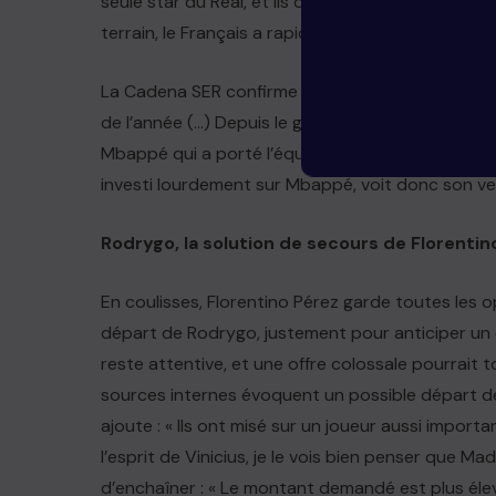
seule star du Real, et ils ont fait venir une vraie 
terrain, le Français a rapidement pris le leadersh
La Cadena SER confirme cette perte d’influence : 
de l’année (…) Depuis le gala du Ballon d’Or, ses
Mbappé qui a porté l’équipe, terminant même meil
investi lourdement sur Mbappé, voit donc son vest
Rodrygo, la solution de secours de Florentin
En coulisses, Florentino Pérez garde toutes les o
départ de Rodrygo, justement pour anticiper un é
reste attentive, et une offre colossale pourrait 
sources internes évoquent un possible départ de 
ajoute : « Ils ont misé sur un joueur aussi impo
l’esprit de Vinicius, je le vois bien penser que 
d’enchaîner : « Le montant demandé est plus élevé