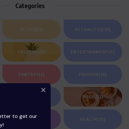
Categories
ACTION
(3)
ACTUALITE
(519)
CREATIVE
(7)
ENTERTAINMENT
(5)
FANTASY
(2)
FASHION
(16)
FILM REVIEWS
(1)
FOOD
(12)
etter to get our
GAMING
(1)
HEALTH
(10)
y!