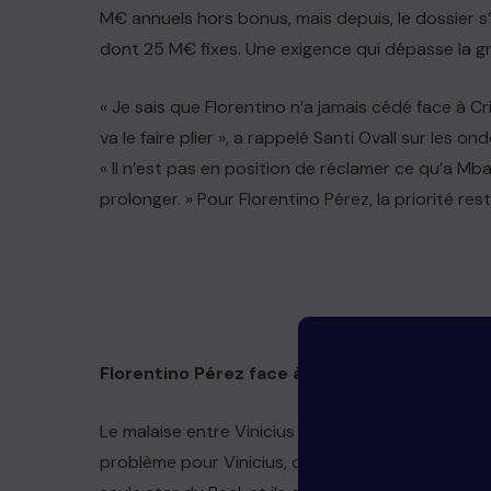
M€ annuels hors bonus, mais depuis, le dossier s’
dont 25 M€ fixes. Une exigence qui dépasse la gril
« Je sais que Florentino n’a jamais cédé face à C
va le faire plier », a rappelé Santi Ovall sur les o
« Il n’est pas en position de réclamer ce qu’a Mb
prolonger. » Pour Florentino Pérez, la priorité res
Florentino Pérez face à un choix stratégique
Le malaise entre Vinicius Junior et le club s’est 
problème pour Vinicius, c’est qu’il se sent soudain