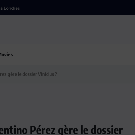
n à Londres
Movies
z gère le dossier Vinicius ?
ntino Pérez gère le dossier